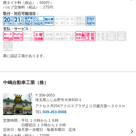
廃タイヤ料（税込）：
550円～
バルブ交換料（税込）：
275円
取付・対応可能項目：
支払・サービス：
裏に認証工場があります。
中嶋自動車工業（株）
〒356-0053
埼玉県ふじみ野市大井830-1
アクセス:R254アクロスプラザより川越方面へ３００ｍ
TEL:
049-263-0008
営業時間：平日 １０時から１９時
日曜祝日 １０時から１９時
定休日：
毎月第一水曜日・毎週木曜日 定休
廃タイヤ料（税込）：
770円