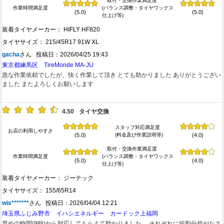
取付・交換作業満足度
作業時間満足度
(バランス調整・タイヤワックス
(5.0)
(5.0)
仕上げ等)
装着タイヤメーカー： HIFLY HF820
タイヤサイズ： 215/45R17 91W XL
gacha
さん 投稿日：2026/04/25 19:43
東京都練馬区 TireMonde MA-JU
急な作業依頼でしたが、快く作業して頂き とても助かりました ありがとうござい
ました またよろしくお願いします
4.50
タイヤ交換
スタッフ対応満足度
お店の利用しやすさ
(料金及び作業説明等)
(5.0)
(4.0)
取付・交換作業満足度
作業時間満足度
(バランス調整・タイヤワックス
(5.0)
(4.0)
仕上げ等)
装着タイヤメーカー： ジーテック
タイヤサイズ： 155/65R14
wis*******
さん 投稿日：2026/04/04 12:21
埼玉県ふじみ野市 イハシエネルギー カードック上福岡
早めの時間(9時)から対応してもらえて助かりました。 それぞれに役割分担がなさ