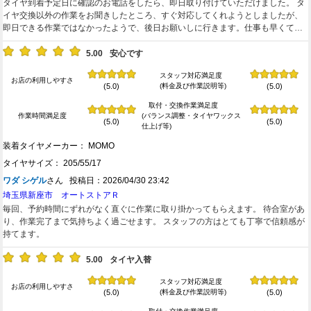
タイヤ到着予定日に確認のお電話をしたら、即日取り付けていただけました。 タ
イヤ交換以外の作業をお聞きしたところ、すぐ対応してくれようとしましたが、
即日できる作業ではなかったようで、後日お願いしに行きます。仕事も早くて完
璧でした。
5.00
安心です
スタッフ対応満足度
お店の利用しやすさ
(料金及び作業説明等)
(5.0)
(5.0)
取付・交換作業満足度
作業時間満足度
(バランス調整・タイヤワックス
(5.0)
(5.0)
仕上げ等)
装着タイヤメーカー： MOMO
タイヤサイズ： 205/55/17
ワダ シゲル
さん 投稿日：2026/04/30 23:42
埼玉県新座市 オートストアＲ
毎回、予約時間にずれがなく直ぐに作業に取り掛かってもらえます。 待合室があ
り、作業完了まで気持ちよく過ごせます。 スタッフの方はとても丁寧で信頼感が
持てます。
5.00
タイヤ入替
スタッフ対応満足度
お店の利用しやすさ
(料金及び作業説明等)
(5.0)
(5.0)