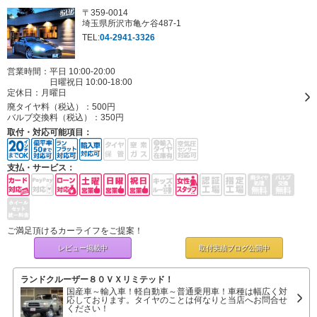
〒359-0014
埼玉県所沢市亀ケ谷487-1
TEL:
04-2941-3326
営業時間：平日 10:00-20:00
日曜祝日 10:00-18:00
定休日：
月曜日
廃タイヤ料（税込）：
500円
バルブ交換料（税込）：
350円
取付・対応可能項目：
支払・サービス：
ご満足頂けるカーライフをご提案！
レビュー掲載中
取付実績ブログ
公開中
ランドクルーザー８０ＶＸリミテッド！
国産車～輸入車！軽自動車～普通乗用車！車種は幅広く対
応しております。タイヤのことは何なりと当店へお問合せ
ください！