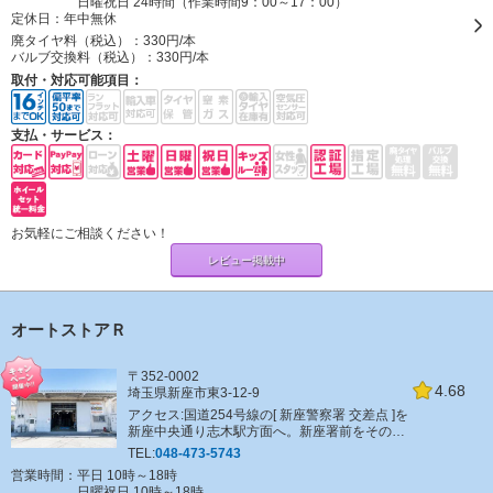
日曜祝日 24時間（作業時間9：00～17：00）
定休日：
年中無休
廃タイヤ料（税込）：
330円/本
バルブ交換料（税込）：
330円/本
取付・対応可能項目：
支払・サービス：
お気軽にご相談ください！
レビュー掲載中
オートストアＲ
〒352-0002
4.68
埼玉県新座市東3-12-9
アクセス:国道254号線の[ 新座警察署 交差点 ]を
新座中央通り志木駅方面へ。新座署前をそのま
ま直進し、[ クリーニング ノア ]さんがある交差
TEL:
048-473-5743
点を右折し、直進してください。
営業時間：平日 10時～18時
日曜祝日 10時～18時