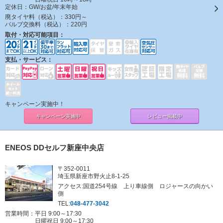
定休日：
GW/お盆/年末年始
廃タイヤ料（税込）：
330円～
バルブ交換料（税込）：
220円
取付・対応可能項目：
支払・サービス：
キャンペーン実施中！
キャンペーン
実施中
レビュー掲載中
ENEOS DDセルフ新座中央店
〒352-0011
埼玉県新座市野火止8-1-25
アクセス:国道254号線 上り車線側 ロジャースの向かい
側
TEL:
048-477-3042
営業時間：平日 9:00～17:30
日曜祝日 9:00～17:30