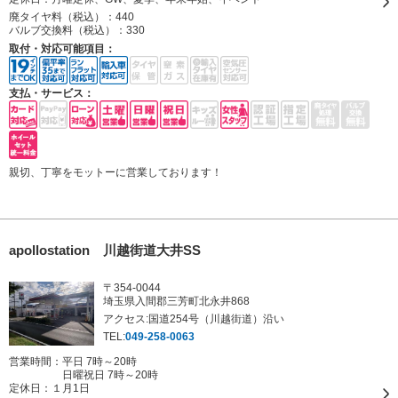
廃タイヤ料（税込）：
440
バルブ交換料（税込）：
330
取付・対応可能項目：
支払・サービス：
親切、丁寧をモットーに営業しております！
apollostation 川越街道大井SS
〒354-0044
埼玉県入間郡三芳町北永井868
アクセス:国道254号（川越街道）沿い
TEL:
049-258-0063
営業時間：平日 7時～20時
日曜祝日 7時～20時
定休日：
１月1日