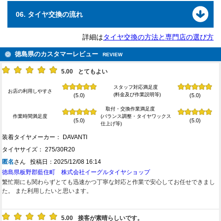
06. タイヤ交換の流れ
詳細は
タイヤ交換の方法と専門店の選び方
徳島県のカスタマーレビュー
REVIEW
5.00
とてもよい
スタッフ対応満足度
お店の利用しやすさ
(料金及び作業説明等)
(5.0)
(5.0)
取付・交換作業満足度
作業時間満足度
(バランス調整・タイヤワックス
(5.0)
(5.0)
仕上げ等)
装着タイヤメーカー： DAVANTI
タイヤサイズ： 275/30R20
匿名
さん 投稿日：2025/12/08 16:14
徳島県板野郡藍住町 株式会社イーグルタイヤショップ
繁忙期にも関わらずとても迅速かつ丁寧な対応と作業で安心してお任せできまし
た。 また利用したいと思います。
5.00
接客が素晴らしいです。