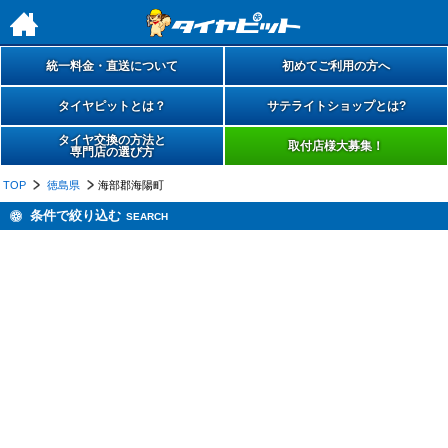
h
統一料金・直送について
初めてご利用の方へ
タイヤピットとは？
サテライトショップとは?
タイヤ交換の方法と
取付店様大募集！
専門店の選び方
TOP
徳島県
海部郡海陽町
条件で絞り込む
SEARCH