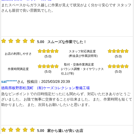
またスペースからガラス越しに作業が見えて状況がよく分かり安心です スタッフ
さんも親切で良い雰囲気でした。
5.00
スムーズな作業でした！
スタッフ対応満足度
お店の利用しやすさ
(料金及び作業説明等)
(5.0)
(5.0)
取付・交換作業満足度
作業時間満足度
(バランス調整・タイヤワックス
(5.0)
(5.0)
仕上げ等)
sat*******
さん 投稿日：2025/03/28 20:39
徳島県板野郡松茂町 (有)ケーズコレクション整備工場
急なピンポイントでの日時指定だったにも関わらず、対応いただきありがとうご
ざいました。 お陰で無事に交換することが出来ました。 また、作業時間も短くて
助かりました。 また、次回もお願いしたいと思います。
5.00
家から遠いが良いお店