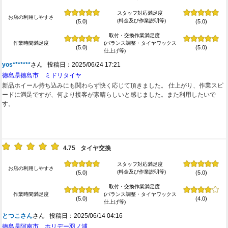
スタッフ対応満足度
お店の利用しやすさ
(料金及び作業説明等)
(5.0)
(5.0)
取付・交換作業満足度
作業時間満足度
(バランス調整・タイヤワックス
(5.0)
(5.0)
仕上げ等)
yos*******
さん 投稿日：2025/06/24 17:21
徳島県徳島市 ミドリタイヤ
新品ホイール持ち込みにも関わらず快く応じて頂きました。 仕上がり、作業スピ
ードに満足ですが、何より接客が素晴らしいと感じました。また利用したいで
す。
4.75
タイヤ交換
スタッフ対応満足度
お店の利用しやすさ
(料金及び作業説明等)
(5.0)
(5.0)
取付・交換作業満足度
作業時間満足度
(バランス調整・タイヤワックス
(5.0)
(4.0)
仕上げ等)
とつこさん
さん 投稿日：2025/06/14 04:16
徳島県阿南市 ホリデー羽ノ浦