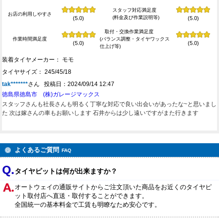
スタッフ対応満足度
お店の利用しやすさ
(料金及び作業説明等)
(5.0)
(5.0)
取付・交換作業満足度
作業時間満足度
(バランス調整・タイヤワックス
(5.0)
(5.0)
仕上げ等)
装着タイヤメーカー： モモ
タイヤサイズ： 245/45/18
tak*******
さん 投稿日：2024/09/14 12:47
徳島県徳島市 (株)ガレージマックス
スタッフさんも社長さんも明るく丁寧な対応で良い出会いがあったな~と思いまし
た 次は嫁さんの車もお願いします 石井からは少し遠いですがまた行きます
よくあるご質問
FAQ
タイヤピットは何が出来ますか？
オートウェイの通販サイトからご注文頂いた商品をお近くのタイヤピ
ット取付店へ直送・取付することができます。
全国統一の基本料金で工賃も明瞭なため安心です。