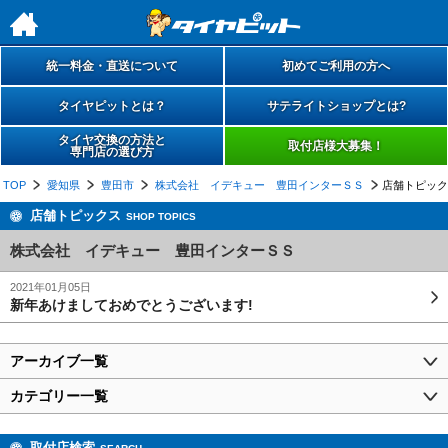
h
統一料金・直送について
初めてご利用の方へ
タイヤピットとは？
サテライトショップとは?
タイヤ交換の方法と
取付店様大募集！
専門店の選び方
TOP
愛知県
豊田市
株式会社 イデキュー 豊田インターＳＳ
店舗トピック
店舗トピックス
SHOP TOPICS
株式会社 イデキュー 豊田インターＳＳ
2021年01月05日
新年あけましておめでとうございます!
アーカイブ一覧
カテゴリー一覧
取付店検索