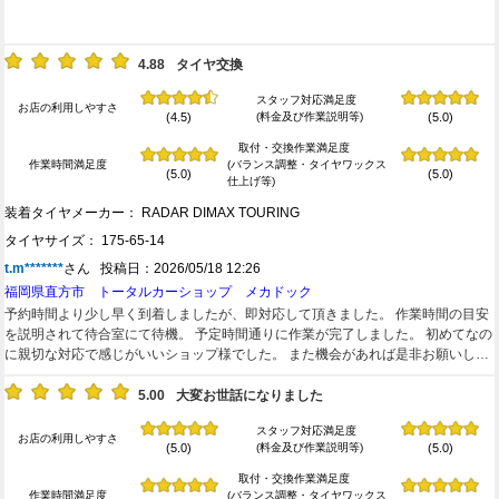
4.88
タイヤ交換
スタッフ対応満足度
お店の利用しやすさ
(料金及び作業説明等)
(4.5)
(5.0)
取付・交換作業満足度
作業時間満足度
(バランス調整・タイヤワックス
(5.0)
(5.0)
仕上げ等)
装着タイヤメーカー： RADAR DIMAX TOURING
タイヤサイズ： 175-65-14
t.m*******
さん 投稿日：2026/05/18 12:26
福岡県直方市 トータルカーショップ メカドック
予約時間より少し早く到着しましたが、即対応して頂きました。 作業時間の目安
を説明されて待合室にて待機。 予定時間通りに作業が完了しました。 初めてなの
に親切な対応で感じがいいショップ様でした。 また機会があれば是非お願いしま
す。
5.00
大変お世話になりました
スタッフ対応満足度
お店の利用しやすさ
(料金及び作業説明等)
(5.0)
(5.0)
取付・交換作業満足度
作業時間満足度
(バランス調整・タイヤワックス