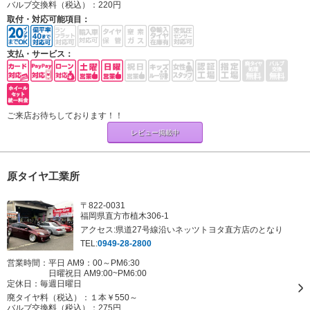
バルブ交換料（税込）：
220円
取付・対応可能項目：
支払・サービス：
ご来店お待ちしております！！
レビュー掲載中
原タイヤ工業所
〒822-0031
福岡県直方市植木306-1
アクセス:県道27号線沿いネッツトヨタ直方店のとなり
TEL:
0949-28-2800
営業時間：平日 AM9：00～PM6:30
日曜祝日 AM9:00~PM6:00
定休日：
毎週日曜日
廃タイヤ料（税込）：
１本￥550～
バルブ交換料（税込）：
275円