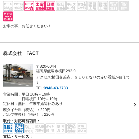
お車の事、お任せください！
株式会社 FACT
〒820-0044
福岡県飯塚市横田292-9
アクセス:横田交差点、ＧＥＯとなりの赤い看板が目印で
す
TEL:
0948-43-3733
営業時間：平日 10時～19時
日曜祝日 10時～19時
定休日：
無休 年末年始等休みあり
廃タイヤ料（税込）：
220円
バルブ交換料（税込）：
220円
取付・対応可能項目：
支払・サービス：