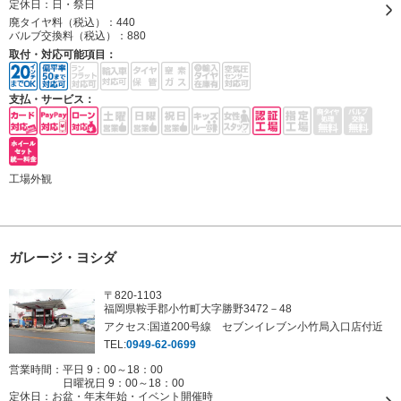
定休日：
日・祭日
廃タイヤ料（税込）：
440
バルブ交換料（税込）：
880
取付・対応可能項目：
支払・サービス：
工場外観
ガレージ・ヨシダ
〒820-1103
福岡県鞍手郡小竹町大字勝野3472－48
アクセス:国道200号線 セブンイレブン小竹局入口店付近
TEL:
0949-62-0699
営業時間：平日 9：00～18：00
日曜祝日 9：00～18：00
定休日：
お盆・年末年始・イベント開催時