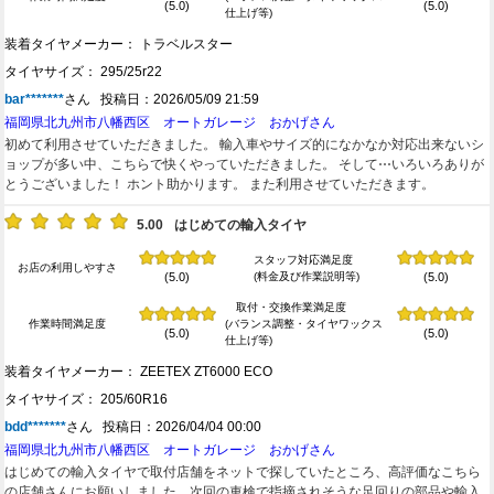
(5.0)
(5.0)
仕上げ等)
装着タイヤメーカー： トラベルスター
タイヤサイズ： 295/25r22
bar*******
さん 投稿日：2026/05/09 21:59
福岡県北九州市八幡西区 オートガレージ おかげさん
初めて利用させていただきました。 輸入車やサイズ的になかなか対応出来ないシ
ョップが多い中、こちらで快くやっていただきました。 そして⋯いろいろありが
とうございました！ ホント助かります。 また利用させていただきます。
5.00
はじめての輸入タイヤ
スタッフ対応満足度
お店の利用しやすさ
(料金及び作業説明等)
(5.0)
(5.0)
取付・交換作業満足度
作業時間満足度
(バランス調整・タイヤワックス
(5.0)
(5.0)
仕上げ等)
装着タイヤメーカー： ZEETEX ZT6000 ECO
タイヤサイズ： 205/60R16
bdd*******
さん 投稿日：2026/04/04 00:00
福岡県北九州市八幡西区 オートガレージ おかげさん
はじめての輸入タイヤで取付店舗をネットで探していたところ、高評価なこちら
の店舗さんにお願いしました。次回の車検で指摘されそうな足回りの部品や輸入