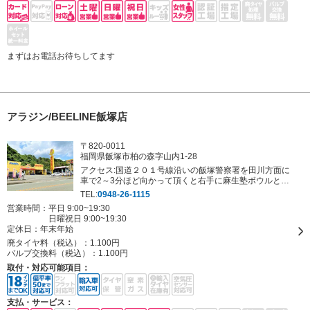
まずはお電話お待ちしてます
アラジン/BEELINE飯塚店
〒820-0011
福岡県飯塚市柏の森字山内1-28
アクセス:国道２０１号線沿いの飯塚警察署を田川方面に
車で2～3分ほど向かって頂くと右手に麻生塾ボウルとい
うアミューズメントパークが見えてきます。その向かい側
TEL:
0948-26-1115
です。黄色い大きなエガちゃんの看板が目印です！
営業時間：平日 9:00~19:30
日曜祝日 9:00~19:30
定休日：
年末年始
廃タイヤ料（税込）：
1.100円
バルブ交換料（税込）：
1.100円
取付・対応可能項目：
支払・サービス：