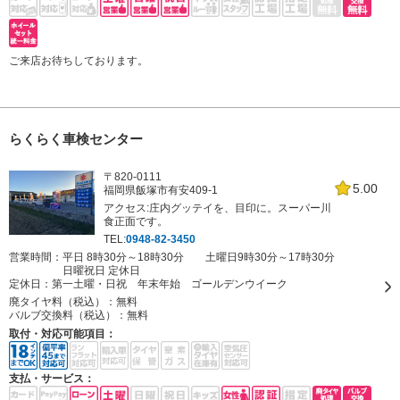
ご来店お待ちしております。
らくらく車検センター
〒820-0111
5.00
福岡県飯塚市有安409-1
アクセス:庄内グッテイを、目印に。スーパー川
食正面です。
TEL:
0948-82-3450
営業時間：平日 8時30分～18時30分 土曜日9時30分～17時30分
日曜祝日 定休日
定休日：
第一土曜・日祝 年末年始 ゴールデンウイーク
廃タイヤ料（税込）：
無料
バルブ交換料（税込）：
無料
取付・対応可能項目：
支払・サービス：