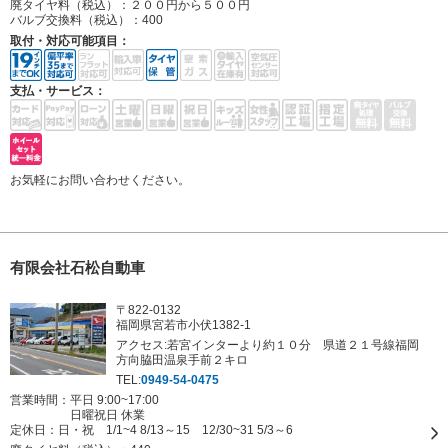
廃タイヤ料（税込）：
２００円から５００円
バルブ交換料（税込）：
400
取付・対応可能項目：
支払・サービス：
お気軽にお問い合わせください。
有限会社石松自動車
〒822-0132
福岡県宮若市小伏1382-1
アクセス:若宮インターより約１０分 県道２１号線福岡
方向脇田温泉手前２キロ
TEL:
0949-54-0475
営業時間：平日 9:00~17:00
日曜祝日 休業
定休日：
日・祝 1/1~4 8/13～15 12/30~31 5/3～6