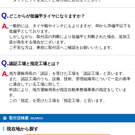
どこからが低偏平タイヤになりますか？
一般的には、タイヤ幅やインチにもよりますが、40から35偏平以下を
低偏平としております。
しかしながら、取付店の判断により低偏平と判断された場合、追加工
賃が発生する場合がございます。
ご不安な方は、事前に取付店へご確認をお願いいたします。
認証工場と指定工場とは？
地方運輸局長の「認証」を受けた工場を「認証工場」と言います。
また、認証工場のうち、設備、技術、管理組織等について一定の基準
に適合している工場に対して、
申請により、地方運輸局長が指定自動車整備事業の指定をしていま
す。
この「指定」を受けた工場を「指定工場」と言います。
取付店検索
SEARCH
現在地から探す