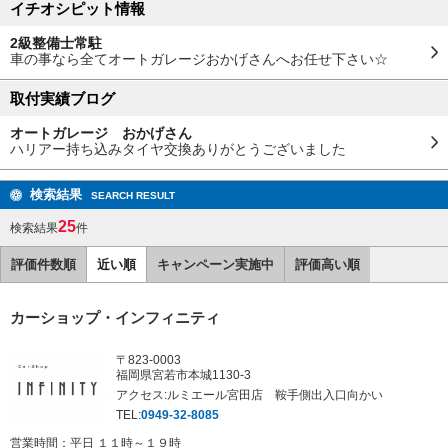
イチオシピット情報
2級整備士常駐
車の事なら全てオートガレージおかげさんへお任せ下さい☆
取付実績ブログ
オートガレージ おかげさん
ハリアー持ち込みタイヤ交換ありがとうございました
検索結果
SEARCH RESULT
25
検索結果
件
評価件数順
近い順
キャンペーン実施中
評価高い順
カーショップ・インフィニティ
〒823-0003
福岡県宮若市本城1130-3
アクセス:ルミエール宮田店 鞍手側出入口向かい
TEL:
0949-32-8085
営業時間：平日 １１時～１９時