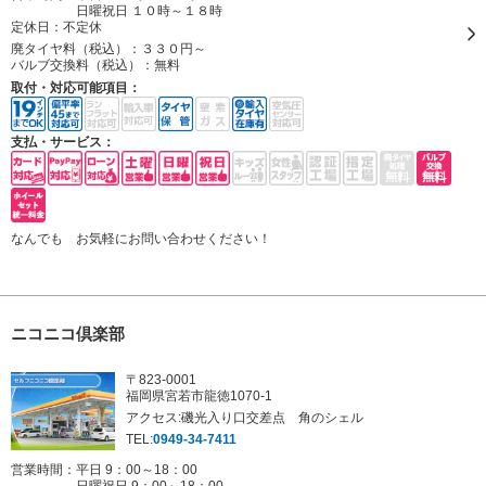
日曜祝日 １０時～１８時
定休日：
不定休
廃タイヤ料（税込）：
３３０円～
バルブ交換料（税込）：
無料
取付・対応可能項目：
支払・サービス：
なんでも お気軽にお問い合わせください！
ニコニコ倶楽部
〒823-0001
福岡県宮若市龍徳1070-1
アクセス:磯光入り口交差点 角のシェル
TEL:
0949-34-7411
営業時間：平日 9：00～18：00
日曜祝日 9：00～18：00