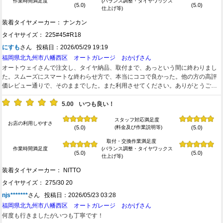
作業時間満足度
(バランス調整・タイヤワックス
(5.0)
(5.0)
仕上げ等)
装着タイヤメーカー： ナンカン
タイヤサイズ： 225#45#R18
にすも
さん 投稿日：2026/05/29 19:19
福岡県北九州市八幡西区 オートガレージ おかげさん
オートウェイさんで注文し、タイヤ納品、取付まで、あっという間に終わりまし
た。スムーズにスマートな終わらせ方で、本当にココで良かった。他の方の高評
価レビュー通りで、そのままでした。また利用させてください。ありがとうござ
いました。
5.00
いつも良い！
スタッフ対応満足度
お店の利用しやすさ
(料金及び作業説明等)
(5.0)
(5.0)
取付・交換作業満足度
作業時間満足度
(バランス調整・タイヤワックス
(5.0)
(5.0)
仕上げ等)
装着タイヤメーカー： NITTO
タイヤサイズ： 275/30 20
njs*******
さん 投稿日：2026/05/23 03:28
福岡県北九州市八幡西区 オートガレージ おかげさん
何度も行きましたがいつも丁寧です！