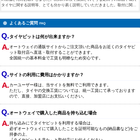
タイヤに関する説明等、とても分かり易く説明していただきました。取付に関し
ても、これまで放置されていたホイール裏側のシールの残りカスの除去や清掃
等、とても親切丁寧な作業で友人や知人にもお勧めできる店舗さんです。次回の
交換もお願いしようと思います。
よくあるご質問
FAQ
タイヤピットは何が出来ますか？
オートウェイの通販サイトからご注文頂いた商品をお近くのタイヤピ
ット取付店へ直送・取付することができます。
全国統一の基本料金で工賃も明瞭なため安心です。
サイトの利用に費用はかかりますか？
カーユーザー様は、当サイトを無料でご利用できます。
ただし、タイヤの交換工賃については、統一工賃にて承っております
ので、直接、加盟店にお支払いください。
オートウェイで購入した商品を持ち込む場合
持ち込みにてタイヤピットを利用する場合は、
必ずオートウェイにて購入したことを証明可能なもの(納品書など)をご
持参の上、
『タイヤピットを見た』と取付店にお伝えください。