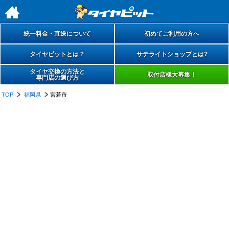
h
統一料金・直送について
初めてご利用の方へ
タイヤピットとは？
サテライトショップとは?
タイヤ交換の方法と
取付店様大募集！
専門店の選び方
TOP
福岡県
宮若市