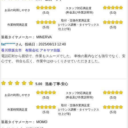
スタッフ対応満足度
お店の利用しやすさ
(料金及び作業説明等)
(5.0)
(5.0)
取付・交換作業満足度
作業時間満足度
(バランス調整・タイヤワックス
(5.0)
(5.0)
仕上げ等)
装着タイヤメーカー： MINERVA
fat*******
さん 投稿日：2025/08/13 12:40
香川県坂出市 有限会社 アキヤマ自販
電話応対から親切で、作業もスムーズでした。 車検の案内なども強引でなく、安
心です。 待合も広く、作業中はゆっくりさせていただきました。
5.00
迅速◦丁寧◦安心
スタッフ対応満足度
お店の利用しやすさ
(料金及び作業説明等)
(5.0)
(5.0)
取付・交換作業満足度
作業時間満足度
(バランス調整・タイヤワックス
(5.0)
(5.0)
仕上げ等)
装着タイヤメーカー： MOMO