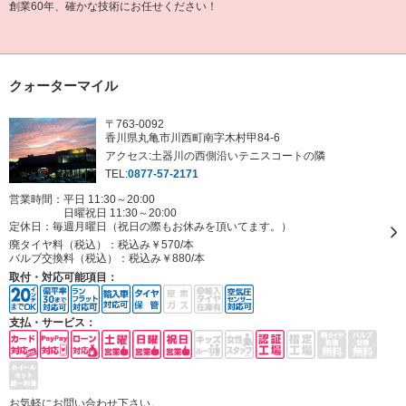
創業60年、確かな技術にお任せください！
クォーターマイル
〒763-0092
香川県丸亀市川西町南字木村甲84-6
アクセス:土器川の西側沿いテニスコートの隣
TEL:
0877-57-2171
営業時間：平日 11:30～20:00
日曜祝日 11:30～20:00
定休日：
毎週月曜日（祝日の際もお休みを頂いてます。）
廃タイヤ料（税込）：
税込み￥570/本
バルブ交換料（税込）：
税込み￥880/本
取付・対応可能項目：
支払・サービス：
お気軽にお問い合わせ下さい。