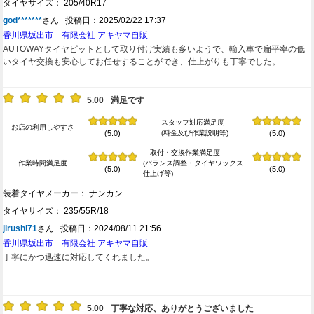
タイヤサイズ： 205/40R17
god*******
さん 投稿日：2025/02/22 17:37
香川県坂出市 有限会社 アキヤマ自販
AUTOWAYタイヤピットとして取り付け実績も多いようで、輸入車で扁平率の低
いタイヤ交換も安心してお任せすることができ、仕上がりも丁寧でした。
5.00
満足です
スタッフ対応満足度
お店の利用しやすさ
(料金及び作業説明等)
(5.0)
(5.0)
取付・交換作業満足度
作業時間満足度
(バランス調整・タイヤワックス
(5.0)
(5.0)
仕上げ等)
装着タイヤメーカー： ナンカン
タイヤサイズ： 235/55R/18
jirushi71
さん 投稿日：2024/08/11 21:56
香川県坂出市 有限会社 アキヤマ自販
丁寧にかつ迅速に対応してくれました。
5.00
丁寧な対応、ありがとうございました