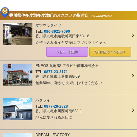
香川県仲多度郡多度津町のオススメの取付店
RECOMMEND
マツウラタイヤ
TEL:
080-3921-7090
香川県丸亀市綾歌町岡田東53-16
☆持ち込みタイヤ交換は マツウラタイヤへ
レビュー掲載中
取付実績ブログ
公開中
ENEOS 丸亀SS アラビヤ商事株式会社
TEL:
0877-23-3171
香川県丸亀市土器町東8-59
創業60年、確かな技術にお任せください！
ハクライ
TEL:
0877-28-2828
香川県丸亀市川西町南838-1
地元に愛されるお店に
DREAM FACTORY