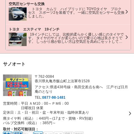
空気圧センサーも交換
トヨタ カムリ ハイブリッドに TOYOタイヤ プロク
セス スポーツ2を装着です。 一緒に空気圧センサーも交換
しました。
トヨタ エスティマ 19インチ
19インチにしては、比較的柔らかく優しい感じのタイヤで
す。 タイヤのサイドが柔らかいので乗り心地は良さそうで
す。 しっかり感が欲しい方は空気圧を高めにセットしてく
ださいませ。 ちなみにこの車は2.8kでセットしました。
サノオート
〒762-0084
香川県丸亀市飯山町上法軍寺1528
アクセス:県道438号線・島田交差点を南へ 江戸そば日月
庵のとなり
TEL:
0877-98-1481
営業時間：平日 ＡＭ10：00～ＰＭ6：00
日曜祝日 休業
定休日：
土・日・祝日・盆・年末年始・臨時休業あり
廃タイヤ料（税込）：
440円～(17まで・貨物・RV別途)
バルブ交換料（税込）：
385円～
取付・対応可能項目：