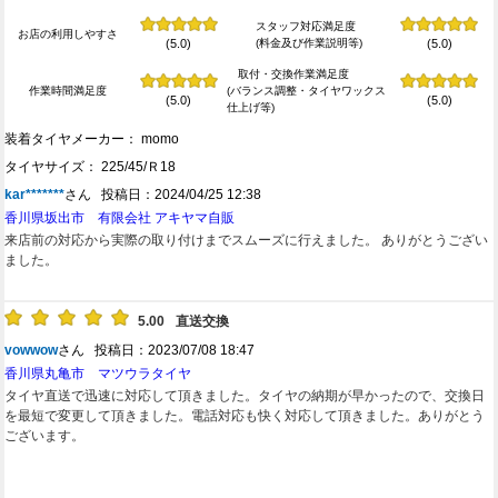
スタッフ対応満足度
お店の利用しやすさ
(料金及び作業説明等)
(5.0)
(5.0)
取付・交換作業満足度
作業時間満足度
(バランス調整・タイヤワックス
(5.0)
(5.0)
仕上げ等)
装着タイヤメーカー： momo
タイヤサイズ： 225/45/Ｒ18
kar*******
さん 投稿日：2024/04/25 12:38
香川県坂出市 有限会社 アキヤマ自販
来店前の対応から実際の取り付けまでスムーズに行えました。 ありがとうござい
ました。
5.00
直送交換
vowwow
さん 投稿日：2023/07/08 18:47
香川県丸亀市 マツウラタイヤ
タイヤ直送で迅速に対応して頂きました。タイヤの納期が早かったので、交換日
を最短で変更して頂きました。電話対応も快く対応して頂きました。ありがとう
ございます。