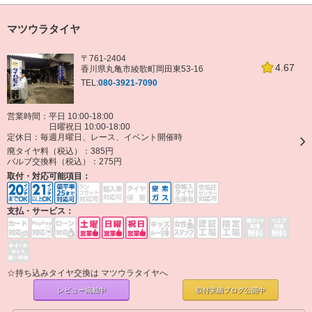
マツウラタイヤ
〒761-2404
4.67
香川県丸亀市綾歌町岡田東53-16
TEL:
080-3921-7090
営業時間：平日 10:00-18:00
日曜祝日 10:00-18:00
定休日：
毎週月曜日、レース、イベント開催時
廃タイヤ料（税込）：
385円
バルブ交換料（税込）：
275円
取付・対応可能項目：
支払・サービス：
☆持ち込みタイヤ交換は マツウラタイヤへ
レビュー掲載中
取付実績ブログ
公開中