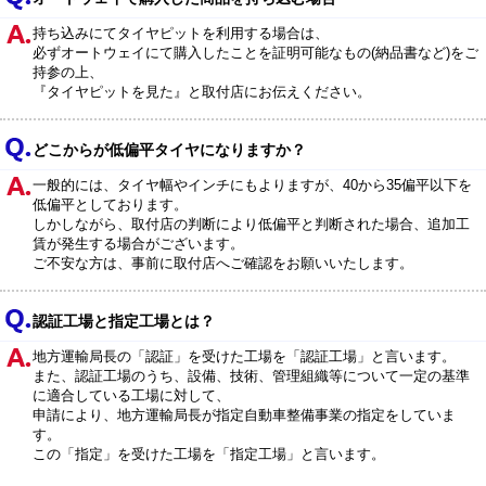
持ち込みにてタイヤピットを利用する場合は、
必ずオートウェイにて購入したことを証明可能なもの(納品書など)をご
持参の上、
『タイヤピットを見た』と取付店にお伝えください。
どこからが低偏平タイヤになりますか？
一般的には、タイヤ幅やインチにもよりますが、40から35偏平以下を
低偏平としております。
しかしながら、取付店の判断により低偏平と判断された場合、追加工
賃が発生する場合がございます。
ご不安な方は、事前に取付店へご確認をお願いいたします。
認証工場と指定工場とは？
地方運輸局長の「認証」を受けた工場を「認証工場」と言います。
また、認証工場のうち、設備、技術、管理組織等について一定の基準
に適合している工場に対して、
申請により、地方運輸局長が指定自動車整備事業の指定をしていま
す。
この「指定」を受けた工場を「指定工場」と言います。