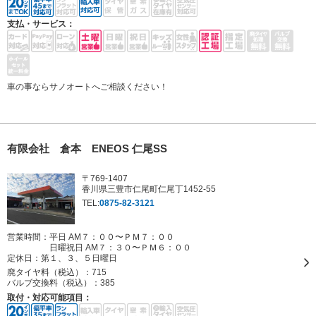
支払・サービス：
車の事ならサノオートへご相談ください！
有限会社 倉本 ENEOS 仁尾SS
〒769-1407
香川県三豊市仁尾町仁尾丁1452-55
TEL:
0875-82-3121
営業時間：平日 AM７：００〜ＰＭ７：００
日曜祝日 AM７：３０〜ＰＭ６：００
定休日：
第１、３、５日曜日
廃タイヤ料（税込）：
715
バルブ交換料（税込）：
385
取付・対応可能項目：