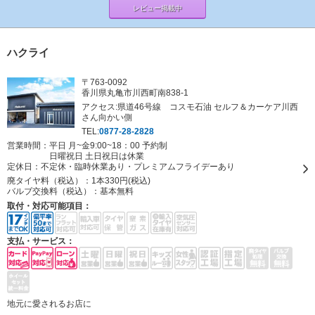
レビュー掲載中
ハクライ
〒763-0092
香川県丸亀市川西町南838-1
アクセス:県道46号線 コスモ石油 セルフ＆カーケア川西
さん向かい側
TEL:
0877-28-2828
営業時間：平日 月~金9:00~18：00 予約制
日曜祝日 土日祝日は休業
定休日：
不定休・臨時休業あり・プレミアムフライデーあり
廃タイヤ料（税込）：
1本330円(税込)
バルブ交換料（税込）：
基本無料
取付・対応可能項目：
支払・サービス：
地元に愛されるお店に