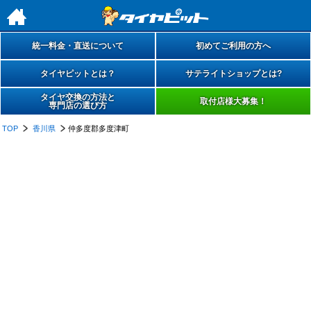
h
統一料金・直送について
初めてご利用の方へ
タイヤピットとは？
サテライトショップとは?
タイヤ交換の方法と
取付店様大募集！
専門店の選び方
TOP
香川県
仲多度郡多度津町