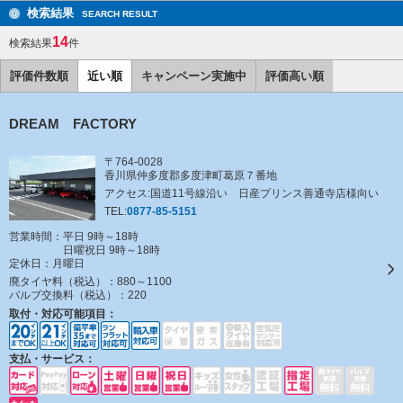
検索結果
SEARCH RESULT
14
検索結果
件
評価件数順
近い順
キャンペーン実施中
評価高い順
DREAM FACTORY
〒764-0028
香川県仲多度郡多度津町葛原７番地
アクセス:国道11号線沿い 日産プリンス善通寺店様向い
TEL:
0877-85-5151
営業時間：平日 9時～18時
日曜祝日 9時～18時
定休日：
月曜日
廃タイヤ料（税込）：
880～1100
バルブ交換料（税込）：
220
取付・対応可能項目：
支払・サービス：