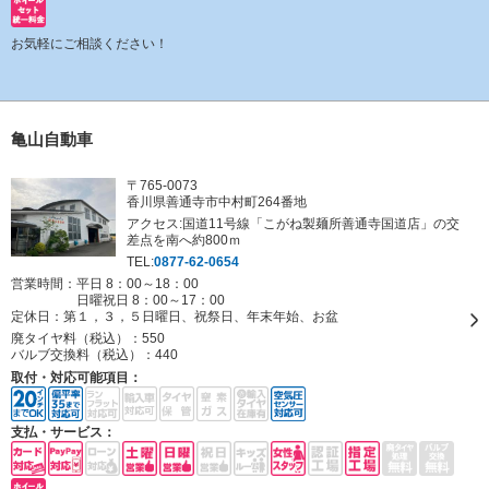
お気軽にご相談ください！
亀山自動車
〒765-0073
香川県善通寺市中村町264番地
アクセス:国道11号線「こがね製麺所善通寺国道店」の交
差点を南へ約800ｍ
TEL:
0877-62-0654
営業時間：平日 8：00～18：00
日曜祝日 8：00～17：00
定休日：
第１，３，５日曜日、祝祭日、年末年始、お盆
廃タイヤ料（税込）：
550
バルブ交換料（税込）：
440
取付・対応可能項目：
支払・サービス：