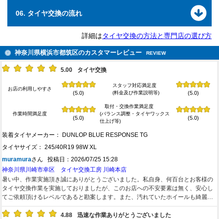
06. タイヤ交換の流れ
詳細は
タイヤ交換の方法と専門店の選び方
神奈川県横浜市都筑区のカスタマーレビュー
REVIEW
5.00
タイヤ交換
スタッフ対応満足度
お店の利用しやすさ
(料金及び作業説明等)
(5.0)
(5.0)
取付・交換作業満足度
作業時間満足度
(バランス調整・タイヤワックス
(5.0)
(5.0)
仕上げ等)
装着タイヤメーカー： DUNLOP BLUE RESPONSE TG
タイヤサイズ： 245/40R19 98W XL
muramura
さん 投稿日：2026/07/25 15:28
神奈川県川崎市幸区 タイヤ交換工房 川崎本店
暑い中、作業実施頂き誠にありがとうございました。私自身、何百台とお客様の
タイヤ交換作業を実施しておりましたが、このお店への不安要素は無く、安心し
てご依頼頂けるレベルであると勘案します。また、汚れていたホイールも綺麗に
して頂きました。簡単ですが、本コメントにて感謝の気持ちとして投稿させて頂
きます。
4.88
迅速な作業ありがとうございました