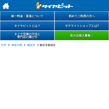
h
統一料金・直送について
初めてご利用の方へ
タイヤピットとは？
サテライトショップとは?
タイヤ交換の方法と
取付店様大募集！
専門店の選び方
TOP
神奈川県
横浜市
横浜市都筑区