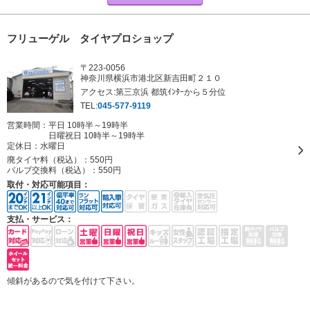
フリューゲル タイヤプロショップ
〒223-0056
神奈川県横浜市港北区新吉田町２１０
アクセス:第三京浜 都筑ｲﾝﾀｰから５分位
TEL:
045-577-9119
営業時間：平日 10時半～19時半
日曜祝日 10時半～19時半
定休日：
水曜日
廃タイヤ料（税込）：
550円
バルブ交換料（税込）：
550円
取付・対応可能項目：
支払・サービス：
傾斜があるので気を付けて下さい。