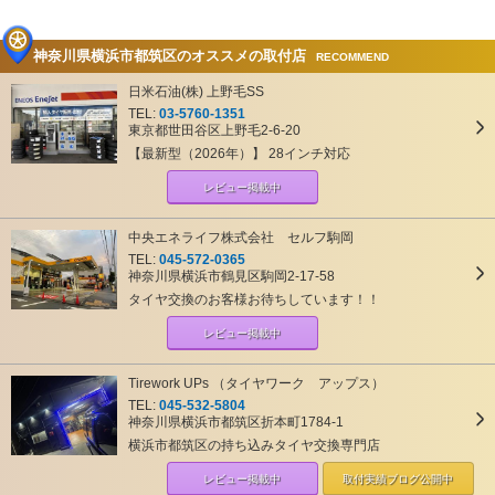
神奈川県横浜市都筑区のオススメの取付店
RECOMMEND
日米石油(株) 上野毛SS
TEL:
03-5760-1351
東京都世田谷区上野毛2-6-20
【最新型（2026年）】 28インチ対応
レビュー掲載中
中央エネライフ株式会社 セルフ駒岡
TEL:
045-572-0365
神奈川県横浜市鶴見区駒岡2-17-58
タイヤ交換のお客様お待ちしています！！
レビュー掲載中
Tirework UPs （タイヤワーク アップス）
TEL:
045-532-5804
神奈川県横浜市都筑区折本町1784-1
横浜市都筑区の持ち込みタイヤ交換専門店
レビュー掲載中
取付実績ブログ
公開中