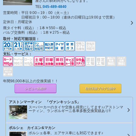
屋さんの斜め向かいになります。
TEL:
045-489-4840
営業時間：平日 9:00～19：00（火～土）
日曜祝日 9：00～18:00（連休の日曜日は19:00まで営業）
定休日：
月曜定休
廃タイヤ料（税込）：
1本￥550～税込
バルブ交換料（税込）：
1本￥275～税込
取付・対応可能項目：
支払・サービス：
年間98,000本以上の交換実績！！
レビュー掲載中
取付実績ブログ
公開中
アストンマーティン 「ヴァンキッシュS」
スーパーカーのタイヤ交換も得意にしてます♪♪アストンマ
ーティン、ランボルギーニ各車多数交換実績あり!!
ポルシェ カイエン&マカン
ポルシェ各車、エアサス車にも対応できます♪