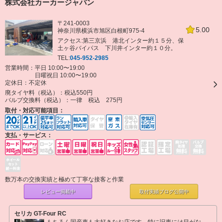
株式会社カーカージャパン
〒241-0003
5.00
神奈川県横浜市旭区白根町975-4
アクセス:第三京浜 港北インター約１５分、保
土ヶ谷バイパス 下川井インター約１０分。
TEL:
045-952-2985
営業時間：平日 10:00〜19:00
日曜祝日 10:00〜19:00
定休日：
不定休
廃タイヤ料（税込）：
税込550円
バルブ交換料（税込）：
一律 税込 275円
取付・対応可能項目：
支払・サービス：
数万本の交換実績と極めて丁寧な接客と作業
レビュー掲載中
取付実績ブログ
公開中
セリカ GT-Four RC
もちろん国産車も大好きなお店です。特に旧車には目がな