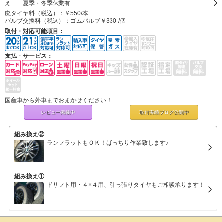
え 夏季・冬季休業有
廃タイヤ料（税込）：
￥550/本
バルブ交換料（税込）：
ゴムバルブ￥330-/個
取付・対応可能項目：
支払・サービス：
国産車から外車までおまかせください！
レビュー掲載中
取付実績ブログ
公開中
組み換え②
ランフラットもＯＫ！ばっちり作業致します♪
組み換え①
ドリフト用・４×４用、引っ張りタイヤもご相談承ります！