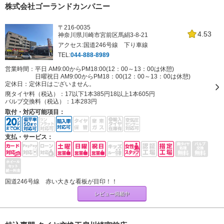
株式会社ゴーランドカンパニー
〒216-0035
4.53
神奈川県川崎市宮前区馬絹3-8-21
アクセス:国道246号線 下り車線
TEL:
044-888-8989
営業時間：平日 AM9:00からPM18:00(12：00～13：00は休憩)
日曜祝日 AM9:00からPM18：00(12：00～13：00は休憩)
定休日：
定休日はございません。
廃タイヤ料（税込）：
17以下1本385円18以上1本605円
バルブ交換料（税込）：
1本283円
取付・対応可能項目：
支払・サービス：
国道246号線 赤い大きな看板が目印！！
レビュー掲載中