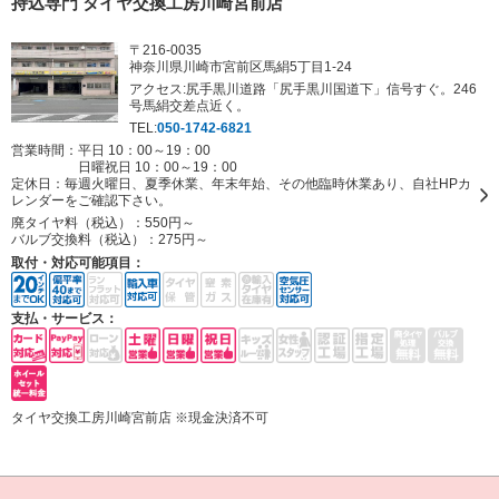
持込専門 タイヤ交換工房川崎宮前店
〒216-0035
神奈川県川崎市宮前区馬絹5丁目1-24
アクセス:尻手黒川道路「尻手黒川国道下」信号すぐ。246
号馬絹交差点近く。
TEL:
050-1742-6821
営業時間：平日 10：00～19：00
日曜祝日 10：00～19：00
定休日：
毎週火曜日、夏季休業、年末年始、その他臨時休業あり、自社HPカ
レンダーをご確認下さい。
廃タイヤ料（税込）：
550円～
バルブ交換料（税込）：
275円～
取付・対応可能項目：
支払・サービス：
タイヤ交換工房川崎宮前店 ※現金決済不可