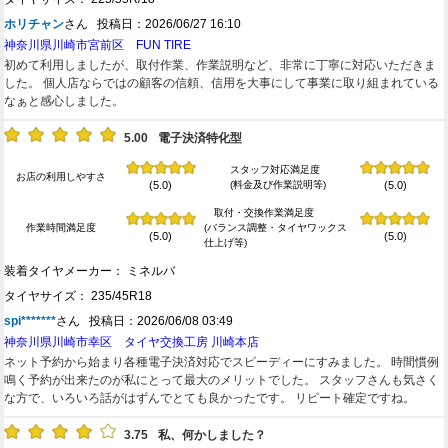
ホリチャン
さん 投稿日：2026/06/27 16:10
神奈川県川崎市宮前区 FUN TIRE
初めて利用しましたが、取付作業、作業説明など、非常に丁寧に対応いただきま
した。 個人店ならではの顧客の信頼、信用を大事にして事業に取り組まれている
なぁと感心しました。
5.00
電子決済特化型
スタッフ対応満足度
お店の利用しやすさ
(料金及び作業説明等)
(5.0)
(5.0)
取付・交換作業満足度
作業時間満足度
(バランス調整・タイヤワックス
(5.0)
(5.0)
仕上げ等)
装着タイヤメーカー： ミネルバ
タイヤサイズ： 235/45R18
spi*******
さん 投稿日：2026/06/08 03:49
神奈川県川崎市幸区 タイヤ交換工房 川崎本店
ネット予約から始まり各種電子決済対応でスピーディーにすみました。 時間慣例
鳴く予約が出来たのが私にとって最大のメリットでした。 スタッフさんも気さく
な方で、いろいろ話がはずんでとても良かったです。 リピート確定ですね。
3.75
私、何かしました？