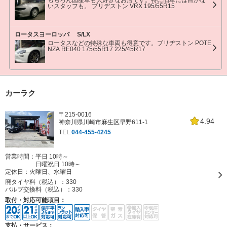
いスタッフも。 ブリヂストン VRX 195/55R15
ロータスヨーロッパ S/LX
ロータスなどの特殊な車両も得意です。ブリヂストン POTE
NZA RE040 175/55R17 225/45R17
カーラク
〒215-0016
4.94
神奈川県川崎市麻生区早野611-1
TEL:
044-455-4245
営業時間：平日 10時～
日曜祝日 10時～
定休日：
火曜日、水曜日
廃タイヤ料（税込）：
330
バルブ交換料（税込）：
330
取付・対応可能項目：
支払・サービス：