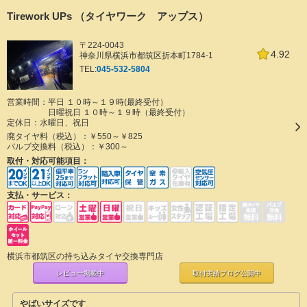
Tirework UPs （タイヤワーク アップス）
〒224-0043
4.92
神奈川県横浜市都筑区折本町1784-1
TEL:
045-532-5804
営業時間：平日 １０時～１９時(最終受付）
日曜祝日 １０時～１９時（最終受付）
定休日：
水曜日、祝日
廃タイヤ料（税込）：
￥550～￥825
バルブ交換料（税込）：
￥300～
取付・対応可能項目：
支払・サービス：
横浜市都筑区の持ち込みタイヤ交換専門店
レビュー掲載中
取付実績ブログ
公開中
やばいサイズです