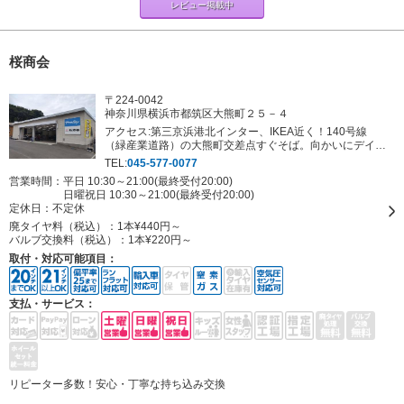
レビュー掲載中
桜商会
〒224-0042
神奈川県横浜市都筑区大熊町２５－４
アクセス:第三京浜港北インター、IKEA近く！140号線
（緑産業道路）の大熊町交差点すぐそば。向かいにデイリ
ーストアあります。
TEL:
045-577-0077
営業時間：平日 10:30～21:00(最終受付20:00)
日曜祝日 10:30～21:00(最終受付20:00)
定休日：
不定休
廃タイヤ料（税込）：
1本¥440円～
バルブ交換料（税込）：
1本¥220円～
取付・対応可能項目：
支払・サービス：
リピーター多数！安心・丁寧な持ち込み交換