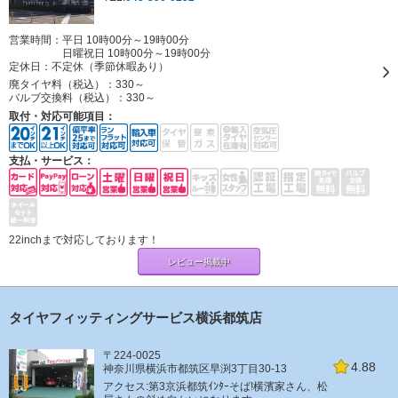
営業時間：平日 10時00分～19時00分
日曜祝日 10時00分～19時00分
定休日：
不定休（季節休暇あり）
廃タイヤ料（税込）：
330～
バルブ交換料（税込）：
330～
取付・対応可能項目：
支払・サービス：
22inchまで対応しております！
レビュー掲載中
タイヤフィッティングサービス横浜都筑店
〒224-0025
4.88
神奈川県横浜市都筑区早渕3丁目30-13
アクセス:第3京浜都筑ｲﾝﾀｰそば!横濱家さん、松