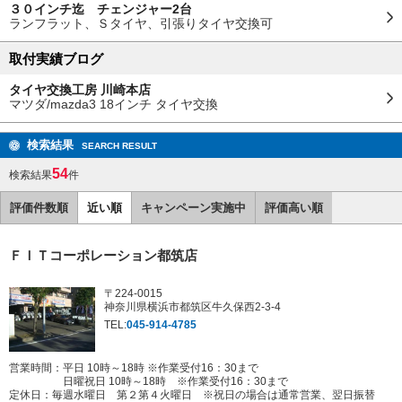
３０インチ迄 チェンジャー2台
ランフラット、Ｓタイヤ、引張りタイヤ交換可
取付実績ブログ
タイヤ交換工房 川崎本店
マツダ/mazda3 18インチ タイヤ交換
検索結果
SEARCH RESULT
54
検索結果
件
評価件数順
近い順
キャンペーン実施中
評価高い順
ＦＩＴコーポレーション都筑店
〒224-0015
神奈川県横浜市都筑区牛久保西2-3-4
TEL:
045-914-4785
営業時間：平日 10時～18時 ※作業受付16：30まで
日曜祝日 10時～18時 ※作業受付16：30まで
定休日：
毎週水曜日 第２第４火曜日 ※祝日の場合は通常営業、翌日振替