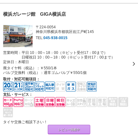
横浜ガレージ館 GIGA横浜店
〒224-0054
神奈川県横浜市都筑区佐江戸町145
TEL:
045-938-0015
営業時間：平日 10：00～18：00（※ピット受付17：00まで）
日曜祝日 10：00～18：00（※ピット受付17：00まで）
定休日：
木曜日
廃タイヤ料（税込）：
￥550/1本
バルブ交換料（税込）：
通常ゴムバルブ￥550/1個
取付・対応可能項目：
支払・サービス：
タイヤ交換ご相談下さい！
レビュー掲載中