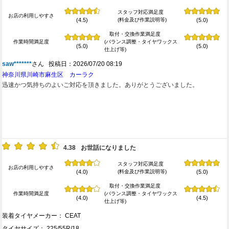
スタッフ対応満足度
お店の利用しやすさ
(料金及び作業説明等)
(4.5)
(5.0)
取付・交換作業満足度
作業時間満足度
(バランス調整・タイヤワックス
(5.0)
(5.0)
仕上げ等)
saw*******
さん 投稿日：2026/07/20 08:19
神奈川県川崎市麻生区 カーラク
迅速かつ気持ちのよいご対応を頂きました。ありがとうございました。
4.38
お世話になりました
スタッフ対応満足度
お店の利用しやすさ
(料金及び作業説明等)
(4.0)
(5.0)
取付・交換作業満足度
作業時間満足度
(バランス調整・タイヤワックス
(4.0)
(4.5)
仕上げ等)
装着タイヤメーカー： CEAT
タイヤサイズ： 225/55R/18