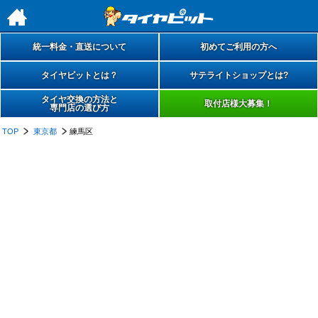
h
統一料金・直送について
初めてご利用の方へ
タイヤピットとは？
サテライトショップとは?
タイヤ交換の方法と
取付店様大募集！
専門店の選び方
TOP
東京都
練馬区