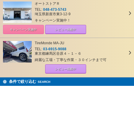
オートストアＲ
TEL:
048-473-5743
埼玉県新座市東3-12-9
キャンペーン実施中！
キャンペーン
実施中
レビュー掲載中
TireMonde MA-JU
TEL:
03-6915-9088
東京都練馬区谷原４－１－６
綺麗な工場・丁寧な作業・３０インチまで可
レビュー掲載中
条件で絞り込む
SEARCH