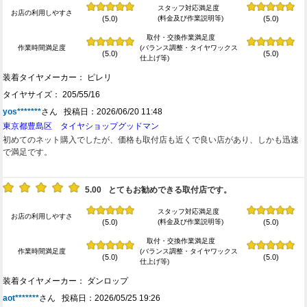
スタッフ対応満足度
お店の利用しやすさ
(料金及び作業説明等)
(5.0)
(5.0)
取付・交換作業満足度
作業時間満足度
(バランス調整・タイヤワックス
(5.0)
(5.0)
仕上げ等)
装着タイヤメーカー： ピレリ
タイヤサイズ： 205/55/16
yos*******
さん 投稿日：2026/06/20 11:48
東京都豊島区 タイヤショップグッドマン
初めてのネット購入でしたが、価格も取付店も近くで良い店があり、しかも迅速
で満足です。
5.00
とてもお勧めできる取付店です。
スタッフ対応満足度
お店の利用しやすさ
(料金及び作業説明等)
(5.0)
(5.0)
取付・交換作業満足度
作業時間満足度
(バランス調整・タイヤワックス
(5.0)
(5.0)
仕上げ等)
装着タイヤメーカー： ダンロップ
aot*******
さん 投稿日：2026/05/25 19:26