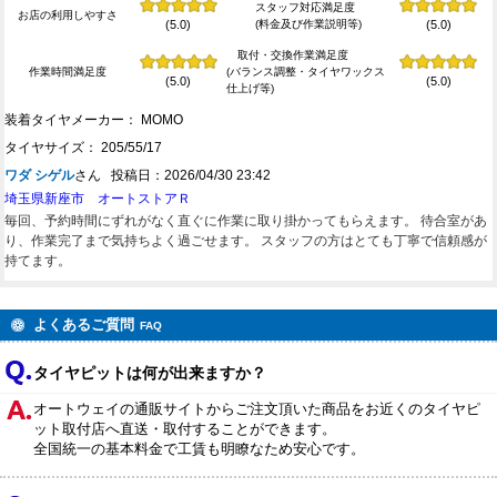
スタッフ対応満足度
お店の利用しやすさ
(料金及び作業説明等)
(5.0)
(5.0)
取付・交換作業満足度
作業時間満足度
(バランス調整・タイヤワックス
(5.0)
(5.0)
仕上げ等)
装着タイヤメーカー： MOMO
タイヤサイズ： 205/55/17
ワダ シゲル
さん 投稿日：2026/04/30 23:42
埼玉県新座市 オートストアＲ
毎回、予約時間にずれがなく直ぐに作業に取り掛かってもらえます。 待合室があ
り、作業完了まで気持ちよく過ごせます。 スタッフの方はとても丁寧で信頼感が
持てます。
よくあるご質問
FAQ
タイヤピットは何が出来ますか？
オートウェイの通販サイトからご注文頂いた商品をお近くのタイヤピ
ット取付店へ直送・取付することができます。
全国統一の基本料金で工賃も明瞭なため安心です。