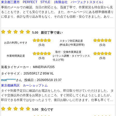
東京都三鷹市 PERFECT STYLE (有限会社 パーフェクトスタイル）
事前のメールでの確認、当日の対応とも、迅速丁寧で、作業状況も待合室から見
ることもでき、とても安心できました。 また、ホームページにある標準価格通り
に収まり、余計な売り込み等もなく、その点でも信頼・安心できました。ありが
とうございました！ 道路脇の店舗のため、入庫はお店のスタッフにお任せした方
が良さそうです。 機会あればまたお願いしたいと思います。
5.00
親切丁寧で速い
スタッフ対応満足度
お店の利用しやすさ
(料金及び作業説明等)
(5.0)
(5.0)
取付・交換作業満足度
作業時間満足度
(バランス調整・タイヤワックス
(5.0)
(5.0)
仕上げ等)
装着タイヤメーカー： MINERVA F205
タイヤサイズ： 205/55R17.Z 95W XL
mot*******
さん 投稿日：2026/05/18 15:37
東京都練馬区 カーショップトム
タイヤ到着予定日に確認のお電話をしたら、即日取り付けていただけました。 タ
イヤ交換以外の作業をお聞きしたところ、すぐ対応してくれようとしましたが、
即日できる作業ではなかったようで、後日お願いしに行きます。仕事も早くて完
璧でした。
5.00
安心です