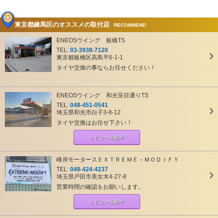
東京都練馬区のオススメの取付店
RECOMMEND
ENEOSウイング 板橋TS
TEL:
03-3938-7120
東京都板橋区高島平6-1-1
タイヤ交換の事ならお任せください！
ENEOSウイング 和光笹目通りTS
TEL:
048-451-0541
埼玉県和光市白子3-8-12
タイヤ交換はお任せ下さい！
レビュー掲載中
峰岸モータースＥＸＴＲＥＭＥ－ＭＯＤＩＦＹ
TEL:
048-424-4237
埼玉県戸田市美女木4-27-8
営業時間の確認をお願いします。
レビュー掲載中