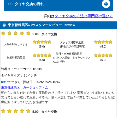
06. タイヤ交換の流れ
詳細は
タイヤ交換の方法と専門店の選び方
東京都練馬区のカスタマーレビュー
REVIEW
5.00
タイヤ交換
スタッフ対応満足度
お店の利用しやすさ
(料金及び作業説明等)
(5.0)
(5.0)
取付・交換作業満足度
作業時間満足度
(バランス調整・タイヤワックス
(5.0)
(5.0)
仕上げ等)
装着タイヤメーカー： finalist
タイヤサイズ： 15インチ
ter*******
さん 投稿日：2026/06/26 10:47
東京都練馬区 カーショップトム
朝からの取り付けで自分も夜勤終わりで行ってしまい 窒素ガスでお願いするのを
忘れてしまい遅れてお願いするも、快く承諾して頂き作業していただきました 臨
機応変にやっていただき感謝です
5.00
タイヤ交換