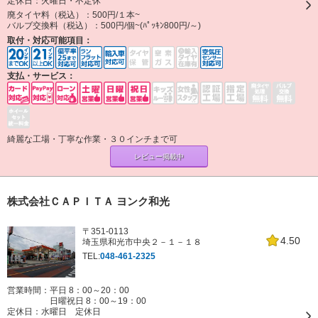
定休日：
火曜日・不定休
廃タイヤ料（税込）：
500円/１本~
バルブ交換料（税込）：
500円/個~(ﾊﾟｯｷﾝ800円/～)
取付・対応可能項目：
支払・サービス：
綺麗な工場・丁寧な作業・３０インチまで可
レビュー掲載中
株式会社ＣＡＰＩＴＡ ヨンク和光
〒351-0113
4.50
埼玉県和光市中央２－１－１８
TEL:
048-461-2325
営業時間：平日 8：00～20：00
日曜祝日 8：00～19：00
定休日：
水曜日 定休日