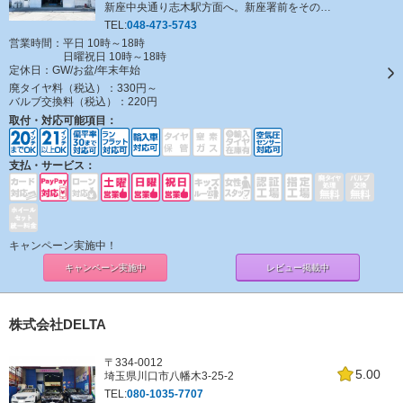
新座中央通り志木駅方面へ。新座署前をそのま
ま直進し、[ クリーニング ノア ]さんがある交差
TEL:
048-473-5743
点を右折し、直進してください。
営業時間：平日 10時～18時
日曜祝日 10時～18時
定休日：
GW/お盆/年末年始
廃タイヤ料（税込）：
330円～
バルブ交換料（税込）：
220円
取付・対応可能項目：
支払・サービス：
キャンペーン実施中！
キャンペーン
実施中
レビュー掲載中
株式会社DELTA
〒334-0012
5.00
埼玉県川口市八幡木3-25-2
TEL:
080-1035-7707