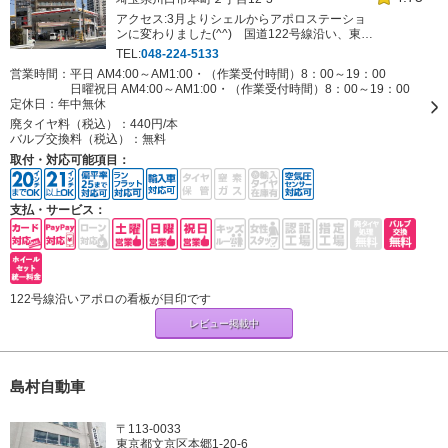
アクセス:3月よりシェルからアポロステーショ
ンに変わりました(^^) 国道122号線沿い、東京
方面よりお越しのお客様は、新荒川大橋を渡り
TEL:
048-224-5133
ましたら、本町ロータリー熊谷方面５００ｍ左
営業時間：平日 AM4:00～AM1:00・（作業受付時間）8：00～19：00
手にあるアポロステーション（ガソリンスタン
日曜祝日 AM4:00～AM1:00・（作業受付時間）8：00～19：00
ド）が当店です。
定休日：
年中無休
廃タイヤ料（税込）：
440円/本
バルブ交換料（税込）：
無料
取付・対応可能項目：
支払・サービス：
122号線沿いアポロの看板が目印です
レビュー掲載中
島村自動車
〒113-0033
東京都文京区本郷1-20-6