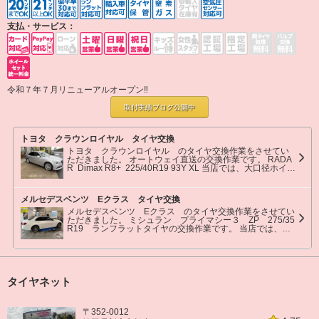
支払・サービス：
令和７年７月リニューアルオープン‼
取付実績ブログ
公開中
トヨタ クラウンロイヤル タイヤ交換
トヨタ クラウンロイヤル のタイヤ交換作業をさせてい
ただきました。 オートウェイ直送の交換作業です。 RADA
R Dimax R8+ 225/40R19 93Y XL 当店では、大口径ホイー
ル・扁平タイヤの交換も大歓迎です。 お気軽にお問い合わ
せください。 またのご利用をお待ちしております。
メルセデスベンツ Eクラス タイヤ交換
メルセデスベンツ Eクラス のタイヤ交換作業をさせてい
ただきました。 ミシュラン プライマシー３ ZP 275/35
R19 ランフラットタイヤの交換作業です。 当店では、ラ
ンフラットタイヤの交換も承っております。 お気軽にお問
い合わせください。 またのご来店をお待ちしております。
タイヤネット
〒352-0012