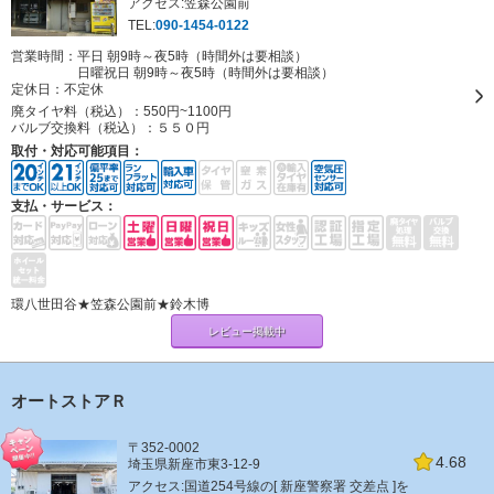
アクセス:笠森公園前
TEL:
090-1454-0122
営業時間：平日 朝9時～夜5時（時間外は要相談）
日曜祝日 朝9時～夜5時（時間外は要相談）
定休日：
不定休
廃タイヤ料（税込）：
550円~1100円
バルブ交換料（税込）：
５５０円
取付・対応可能項目：
支払・サービス：
環八世田谷★笠森公園前★鈴木博
レビュー掲載中
オートストアＲ
〒352-0002
4.68
埼玉県新座市東3-12-9
アクセス:国道254号線の[ 新座警察署 交差点 ]を