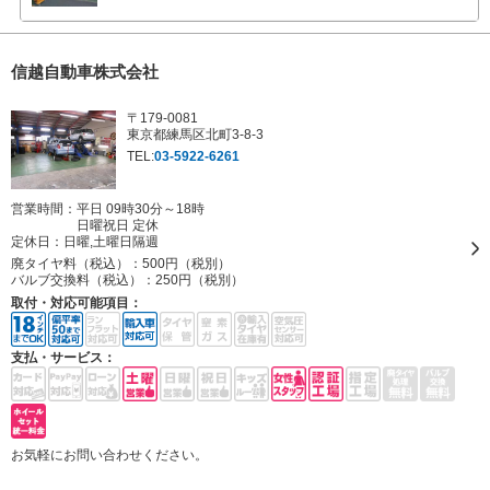
信越自動車株式会社
〒179-0081
東京都練馬区北町3-8-3
TEL:
03-5922-6261
営業時間：平日 09時30分～18時
日曜祝日 定休
定休日：
日曜,土曜日隔週
廃タイヤ料（税込）：
500円（税別）
バルブ交換料（税込）：
250円（税別）
取付・対応可能項目：
支払・サービス：
お気軽にお問い合わせください。