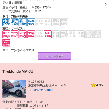
定休日：
日曜日
廃タイヤ料（税込）：
￥550～770/本
バルブ交換料（税込）：
￥220
取付・対応可能項目：
支払・サービス：
車パーツ持ち込み大歓迎
レビュー掲載中
TireMonde MA-JU
〒177-0032
4.95
東京都練馬区谷原４－１－６
TEL:
03-6915-9088
営業時間：平日 １０時～１7時
日曜祝日 １０時～１８時