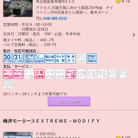
4.75
埼玉県新座市畑中2-1-2
アクセス:川越方面に向かう国道254号線、デイ
リーイン254店過ぎたら側道へ。榎木ガード交
差点のところ
TEL:
048-480-0211
営業時間：平日 9：00~18:00
日曜祝日 定休日
定休日：
日曜日・祝日 ・GW・お盆・年末年始
廃タイヤ料（税込）：
440～円
バルブ交換料（税込）：
220~円
取付・対応可能項目：
支払・サービス：
10インチ～26インチまで作業可能です。
レビュー掲載中
峰岸モータースＥＸＴＲＥＭＥ－ＭＯＤＩＦＹ
〒335-0031
5.00