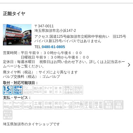
正能タイヤ
〒347-0011
埼玉県加須市北小浜147-2
アクセス:国道125号線加須市立昭和中学校向い 旧125号
バイパス新125号バイパスではありません
TEL:
0480-61-0805
営業時間：平日 午前９：３０時から午後６：００
日曜祝日 午前９：３０時から午後６：００
定休日：
毎週水曜日 祝祭日はお問い合わせ下さい。詳しくは上記当店ホー
ムページをご覧ください。
廃タイヤ料（税込）：
サイズにより異なります
バルブ交換料（税込）：
ゴムバルブ
取付・対応可能項目：
支払・サービス：
埼玉県加須市のタイヤショップです