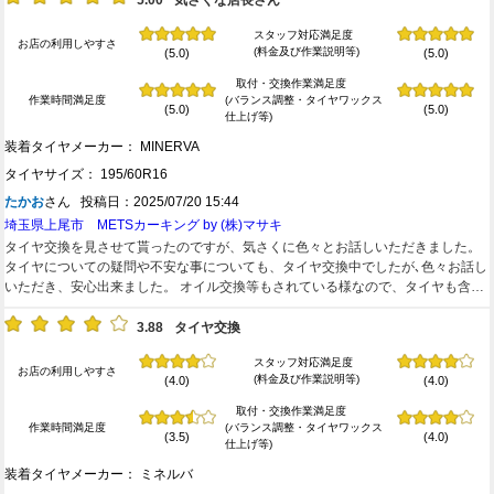
5.00
気さくな店長さん
スタッフ対応満足度
お店の利用しやすさ
(料金及び作業説明等)
(5.0)
(5.0)
取付・交換作業満足度
作業時間満足度
(バランス調整・タイヤワックス
(5.0)
(5.0)
仕上げ等)
装着タイヤメーカー： MINERVA
タイヤサイズ： 195/60R16
たかお
さん 投稿日：2025/07/20 15:44
埼玉県上尾市 METSカーキング by (株)マサキ
タイヤ交換を見させて貰ったのですが、気さくに色々とお話しいただきました。
タイヤについての疑問や不安な事についても、タイヤ交換中でしたが､色々お話し
いただき、安心出来ました。 オイル交換等もされている様なので、タイヤも含め
また利用させていただきます。
3.88
タイヤ交換
スタッフ対応満足度
お店の利用しやすさ
(料金及び作業説明等)
(4.0)
(4.0)
取付・交換作業満足度
作業時間満足度
(バランス調整・タイヤワックス
(3.5)
(4.0)
仕上げ等)
装着タイヤメーカー： ミネルバ