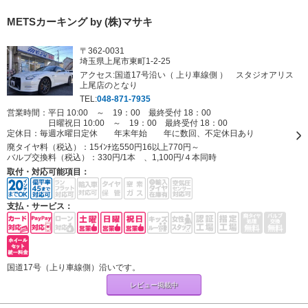
METSカーキング by (株)マサキ
〒362-0031
埼玉県上尾市東町1-2-25
アクセス:国道17号沿い（ 上り車線側 ） スタジオアリス
上尾店のとなり
TEL:
048-871-7935
営業時間：平日 10:00 ～ 19：00 最終受付 18：00
日曜祝日 10:00 ～ 19：00 最終受付 18：00
定休日：
毎週水曜日定休 年末年始 年に数回、不定休日あり
廃タイヤ料（税込）：
15ｲﾝﾁ迄550円16以上770円～
バルブ交換料（税込）：
330円/1本 、1,100円/４本同時
取付・対応可能項目：
支払・サービス：
国道17号（上り車線側）沿いです。
レビュー掲載中