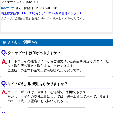
タイヤサイズ： 205/55R17
mor*******
さん 投稿日：2025/07/09 13:06
埼玉県加須市 ENEOSウイング R122白岡菖蒲インターTS
スムーズな対応と場所も分かりやすく利用しやすかったです。
よくあるご質問
FAQ
タイヤピットは何が出来ますか？
オートウェイの通販サイトからご注文頂いた商品をお近くのタイヤピ
ット取付店へ直送・取付することができます。
全国統一の基本料金で工賃も明瞭なため安心です。
サイトの利用に費用はかかりますか？
カーユーザー様は、当サイトを無料でご利用できます。
ただし、タイヤの交換工賃については、統一工賃にて承っております
ので、直接、加盟店にお支払いください。