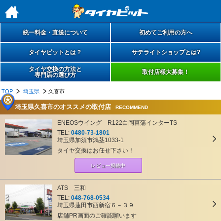
h
統一料金・直送について
初めてご利用の方へ
タイヤピットとは？
サテライトショップとは?
タイヤ交換の方法と
取付店様大募集！
専門店の選び方
TOP
埼玉県
久喜市
埼玉県久喜市のオススメの取付店
RECOMMEND
ENEOSウイング R122白岡菖蒲インターTS
TEL:
0480-73-1801
埼玉県加須市鴻茎1033-1
タイヤ交換はお任せ下さい！
レビュー掲載中
ATS 三和
TEL:
048-768-0534
埼玉県蓮田市西新宿６－３９
店舗PR画面のご確認願います