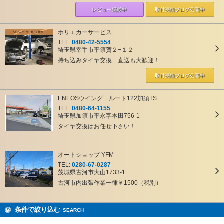
レビュー掲載中
取付実績ブログ
公開中
ホリエカーサービス
TEL:
0480-42-5554
埼玉県幸手市平須賀２−１２
持ち込みタイヤ交換 直送も大歓迎！
取付実績ブログ
公開中
ENEOSウイング ルート122加須TS
TEL:
0480-64-1155
埼玉県加須市平永字本田756-1
タイヤ交換はお任せ下さい！
オートショップ YFM
TEL:
0280-67-0287
茨城県古河市大山1733-1
古河市内出張作業一律￥1500（税別）
条件で絞り込む
SEARCH