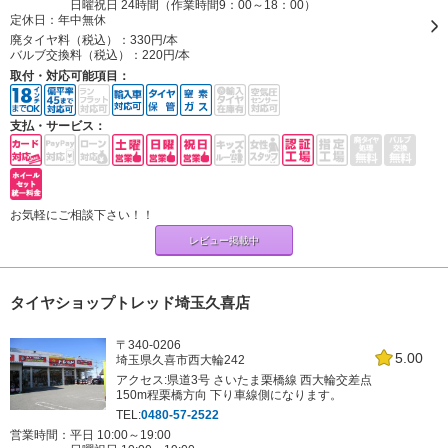
日曜祝日 24時間（作業時間9：00～18：00）
定休日：
年中無休
廃タイヤ料（税込）：
330円/本
バルブ交換料（税込）：
220円/本
取付・対応可能項目：
支払・サービス：
お気軽にご相談下さい！！
レビュー掲載中
タイヤショップトレッド埼玉久喜店
〒340-0206
5.00
埼玉県久喜市西大輪242
アクセス:県道3号 さいたま栗橋線 西大輪交差点
150m程栗橋方向 下り車線側になります。
TEL:
0480-57-2522
営業時間：平日 10:00～19:00