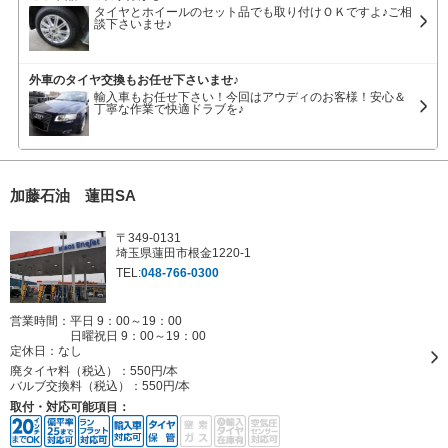
タイヤとホイールのセット品でも取り付けＯＫですよ♪ご相
談下さいませ♪
外車のタイヤ交換もお任せ下さいませ♪
輸入車もお任せ下さい！今回はアウディのお客様！安心＆
丁寧な作業で快適ドラブを♪
加藤石油 蓮田SA
〒349-0131
埼玉県蓮田市根金1220-1
TEL:
048-766-0300
営業時間：平日 9：00～19：00
日曜祝日 9：00～19：00
定休日：
なし
廃タイヤ料（税込）：
550円/本
バルブ交換料（税込）：
550円/本
取付・対応可能項目：