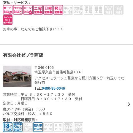
支払・サービス：
お車の事、なんでもご相談下さい！！
有限会社ゼブラ商店
〒346-0106
埼玉県久喜市菖蒲町菖蒲133-1
アクセス:モラージュ菖蒲から桶川方面５分 埼玉りそな
銀行前
TEL:
0480-85-0046
営業時間：平日 ８：３０～１７：３０ 受付
日曜祝日 ８：３０～１７：３０ 受付
定休日：
月曜日
廃タイヤ料（税込）：
550
バルブ交換料（税込）：
５５０
取付・対応可能項目：