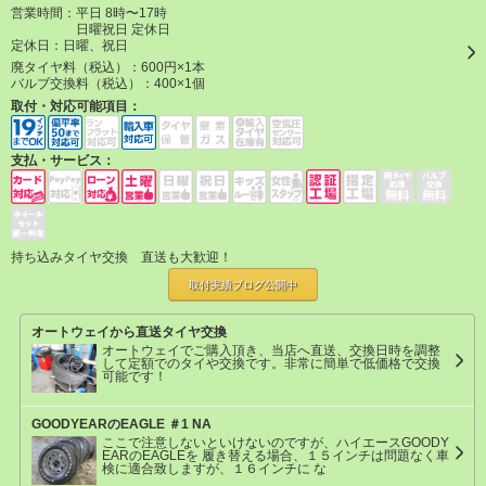
営業時間：平日 8時〜17時
日曜祝日 定休日
定休日：
日曜、祝日
廃タイヤ料（税込）：
600円×1本
バルブ交換料（税込）：
400×1個
取付・対応可能項目：
支払・サービス：
持ち込みタイヤ交換 直送も大歓迎！
取付実績ブログ
公開中
オートウェイから直送タイヤ交換
オートウェイでご購入頂き、当店へ直送、交換日時を調整
して定額でのタイや交換です。非常に簡単で低価格で交換
可能です！
GOODYEARのEAGLE ＃1 NA
ここで注意しないといけないのですが、ハイエースGOODY
EARのEAGLEを 履き替える場合、１５インチは問題なく車
検に適合致しますが、１６インチに な